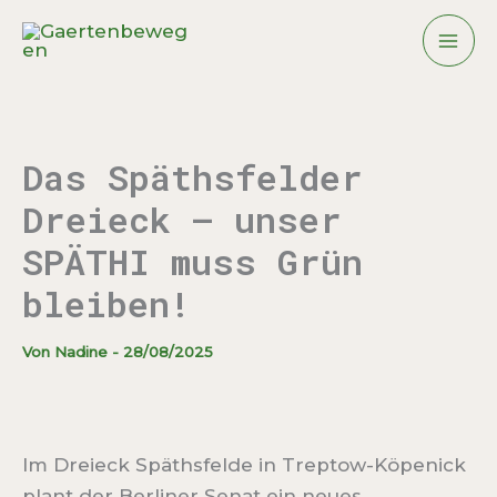
Zum
Inhalt
springen
Das Späthsfelder
Dreieck – unser
SPÄTHI muss Grün
bleiben!
Von
Nadine
-
28/08/2025
Im Dreieck Späthsfelde in Treptow-Köpenick
plant der Berliner Senat ein neues