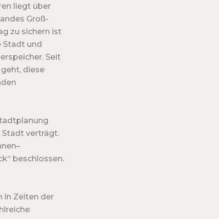
en liegt über
bandes Groß-
g zu sichern ist
e Stadt und
rspeicher. Seit
 geht, diese
nden
tadtplanung
 Stadt verträgt.
hnen–
k“ beschlossen.
 in Zeiten der
hlreiche