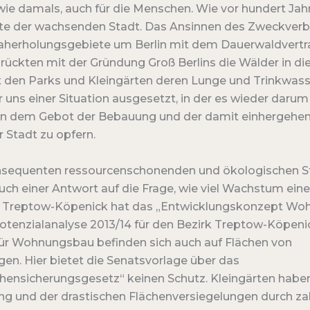
wie damals, auch für die Menschen. Wie vor hundert Jahr
tte der wachsenden Stadt. Das Ansinnen des Zweckver
 Naherholungsgebiete um Berlin mit dem Dauerwaldvertra
 rückten mit der Gründung Groß Berlins die Wälder in di
t den Parks und Kleingärten deren Lunge und Trinkwasse
 uns einer Situation ausgesetzt, in der es wieder darum
sen dem Gebot der Bebauung und der damit einhergehe
 Stadt zu opfern.
nsequenten ressourcenschonenden und ökologischen S
uch einer Antwort auf die Frage, wie viel Wachstum eine
 Treptow-Köpenick hat das „Entwicklungskonzept Wo
enzialanalyse 2013/14 für den Bezirk Treptow-Köpenic
für Wohnungsbau befinden sich auch auf Flächen von
gen. Hier bietet die Senatsvorlage über das
chensicherungsgesetz“ keinen Schutz. Kleingärten haben
g und der drastischen Flächenversiegelungen durch za