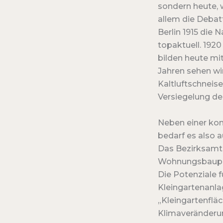
sondern heute, 
allem die Deba
Berlin 1915 die
topaktuell. 1920
bilden heute mi
Jahren sehen wir
Kaltluftschnei
Versiegelung der
Neben einer ko
bedarf es also a
Das Bezirksamt
Wohnungsbaupot
Die Potenziale 
Kleingartenanla
„Kleingartenflä
Klimaveränderun