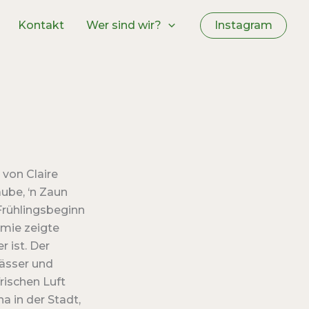
Kontakt
Wer sind wir?
Instagram
 von Claire
aube, ‘n Zaun
Frühlingsbeginn
emie zeigte
r ist. Der
ässer und
rischen Luft
a in der Stadt,