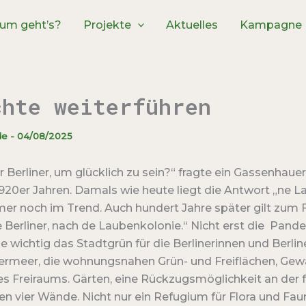
um geht’s?
Projekte
Aktuelles
Kampagne
chte weiterführen
de
-
04/08/2025
 Berliner, um glücklich zu sein?“ fragte ein Gassenhauer
920er Jahren. Damals wie heute liegt die Antwort „ne L
mer noch im Trend. Auch hundert Jahre später gilt zum 
e Berliner, nach de Laubenkolonie.“ Nicht erst die Pand
ie wichtig das Stadtgrün für die Berlinerinnen und Berline
ermeer, die wohnungsnahen Grün- und Freiflächen, Gew
es Freiraums. Gärten, eine Rückzugsmöglichkeit an der f
en vier Wände. Nicht nur ein Refugium für Flora und Faun