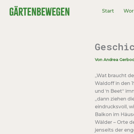
Zum
Start
Wor
Inhalt
springen
Geschi
Von
Andrea Gerbo
„Wat braucht der
Waldoff in den 1
und ‘n Beet“ im
„dann ziehen di
eindrucksvoll, w
Balkon im Häus
Wälder – Orte d
jenseits der eng