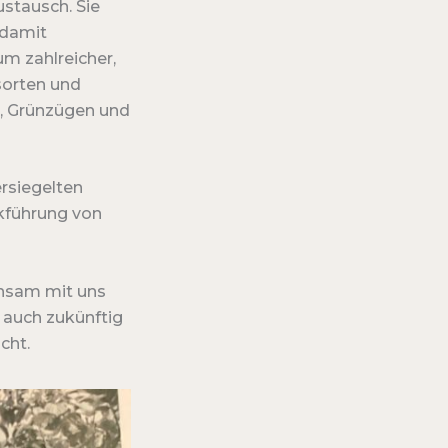
stausch. Sie
 damit
m zahlreicher,
rsorten und
s, Grünzügen und
ersiegelten
kführung von
insam mit uns
 auch zukünftig
cht.