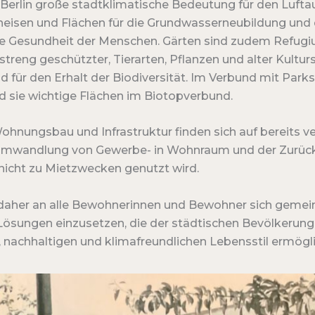
Berlin große stadtklimatische Bedeutung für den Luftau
hneisen und Flächen für die Grundwasserneubildung und
ie Gesundheit der Menschen. Gärten sind zudem Refugiu
streng geschützter, Tierarten, Pflanzen und alter Kultu
 für den Erhalt der Biodiversität. Im Verbund mit Park
d sie wichtige Flächen im Biotopverbund.
ohnungsbau und Infrastruktur finden sich auf bereits v
r Umwandlung von Gewerbe- in Wohnraum und der Zurüc
icht zu Mietzwecken genutzt wird.
 daher an alle Bewohnerinnen und Bewohner sich geme
 Lösungen einzusetzen, die der städtischen Bevölkerung
 nachhaltigen und klimafreundlichen Lebensstil ermögli