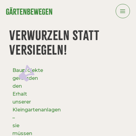
Zum
Inhalt
springen
VERWURZELN STATT
VERSIEGELN!
Bauprojekte
gefährden
den
Erhalt
unserer
Kleingartenanlagen
–
sie
müssen